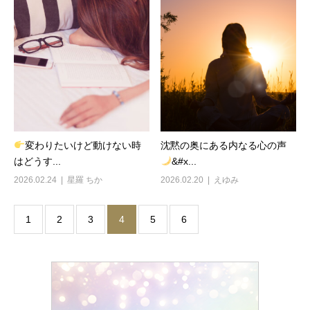
変わりたいけど動けない時
沈黙の奥にある内なる心の声
はどうす...
&#x...
2026.02.24
星羅 ちか
2026.02.20
えゆみ
1
2
3
4
5
6