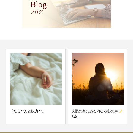
Blog
ブログ
「だら〜んと脱力〜」
沈黙の奥にある内なる心の声
&#x...