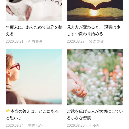
年度末に、あらためて自分を整
見え方が変わると、 現実は少
える
しずつ変わり始める
2026.03.31
今岡 怜依
2026.03.27
紫道 梨賀
本当の答えは、どこにある
ご縁を広げる人が大切にしてい
と思いま...
る小さな習慣
2026.03.24
星羅 ちか
2026.03.20
えゆみ