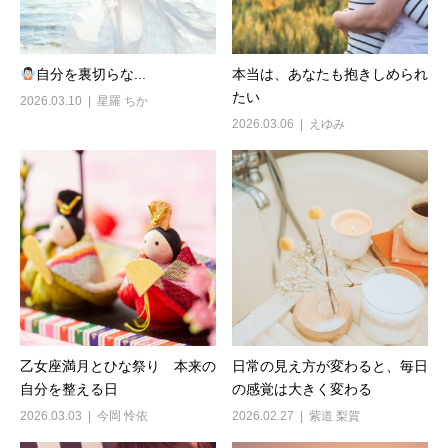
自分を裏切らな...
本当は、あなたも抱きしめられ
たい
2026.03.10
星羅 ちか
2026.03.06
えゆみ
乙女座満月とひな祭り 本来の
日常の見え方が変わると、毎日
自分を整える日
の感覚は大きく変わる
2026.03.03
今岡 怜依
2026.02.27
紫道 梨賀