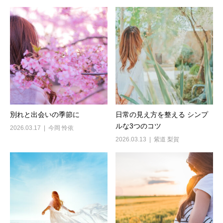
別れと出会いの季節に
日常の見え方を整える シンプ
ルな3つのコツ
2026.03.17
今岡 怜依
2026.03.13
紫道 梨賀